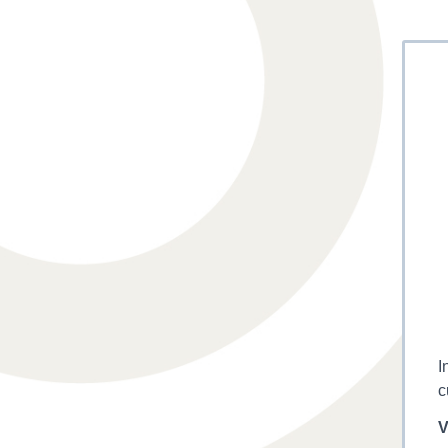
I
c
V