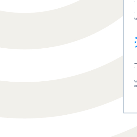
V
V
e